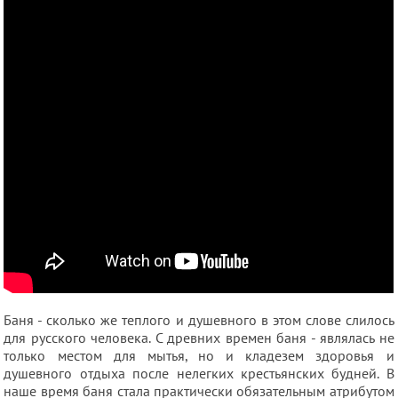
Баня - сколько же теплого и душевного в этом слове слилось
для русского человека. С древних времен баня - являлась не
только местом для мытья, но и кладезем здоровья и
душевного отдыха после нелегких крестьянских будней. В
наше время баня стала практически обязательным атрибутом