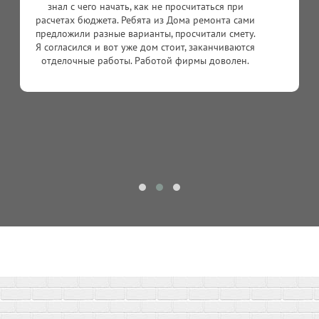
рисковано. При возникновении проблем сразу
начнут валить вину друг на друга. Доверив все
работы одной фирме - решил сразу несколько
проблем. Не нужно контролировать
взаимодействие между разными мастерами. При
возникновении вопросов все решается в режиме
одного окна. В прошлом году сделали
фундамент, поставили коробку и закончили
кровельные работы. В этом году планирую
закончить стройку. Пока качеством работ более
чем доволен.